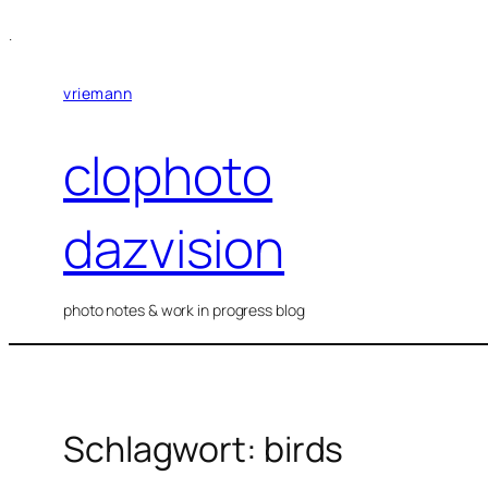
Zum
.
Inhalt
springen
vriemann
clophoto
dazvision
photo notes & work in progress blog
Schlagwort:
birds