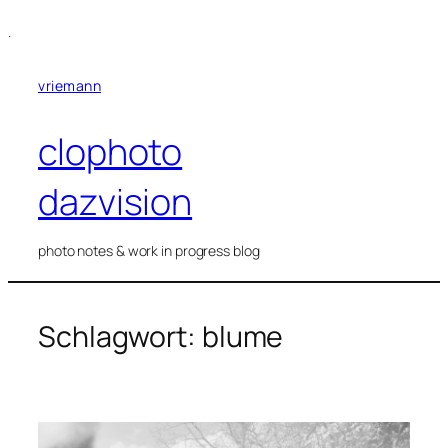
Zum
.
Inhalt
springen
vriemann
clophoto
dazvision
photo notes & work in progress blog
Schlagwort:
blume