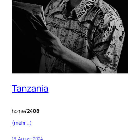
Tanzania
home
/2408
(mehr …)
16. August 2024