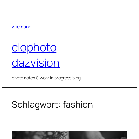
Zum
.
Inhalt
springen
vriemann
clophoto
dazvision
photo notes & work in progress blog
Schlagwort:
fashion