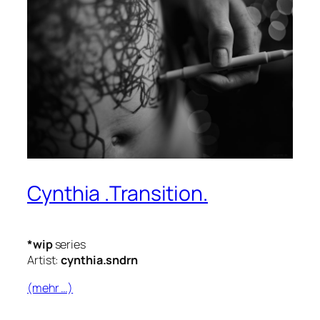
Cynthia .Transition.
*wip
series
Artist:
cynthia.sndrn
(mehr …)