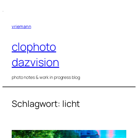
Zum
.
Inhalt
springen
vriemann
clophoto
dazvision
photo notes & work in progress blog
Schlagwort:
licht