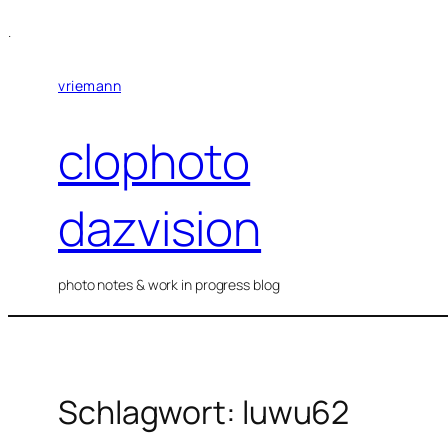
Zum
.
Inhalt
springen
vriemann
clophoto
dazvision
photo notes & work in progress blog
Schlagwort:
luwu62