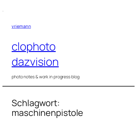
Zum
.
Inhalt
springen
vriemann
clophoto
dazvision
photo notes & work in progress blog
Schlagwort:
maschinenpistole