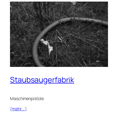
Staubsaugerfabrik
Maschinenpistole
(mehr …)