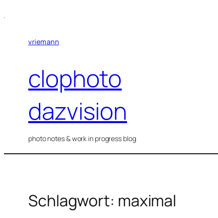
Zum
.
Inhalt
springen
vriemann
clophoto
dazvision
photo notes & work in progress blog
Schlagwort:
maximal