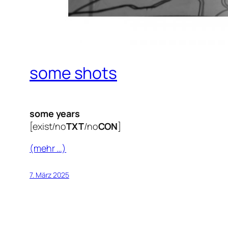
some shots
some years
[exist/no
TXT
/no
CON
]
(mehr …)
7. März 2025