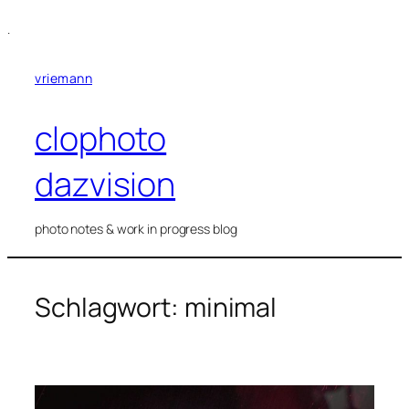
Zum
.
Inhalt
springen
vriemann
clophoto
dazvision
photo notes & work in progress blog
Schlagwort:
minimal