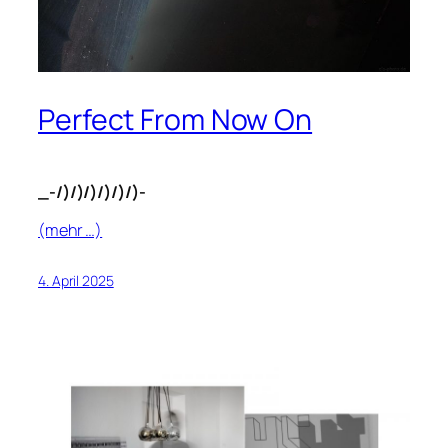
Perfect From Now On
_-/)/)/)/)/)/)-
(mehr …)
4. April 2025