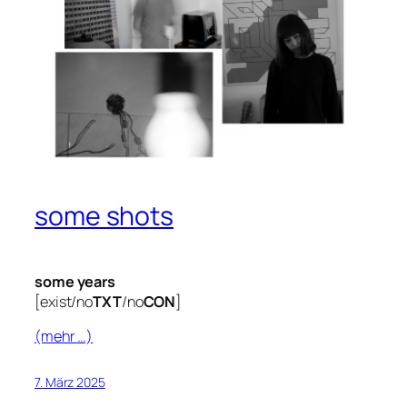
some shots
some years
[exist/no
TXT
/no
CON
]
(mehr …)
7. März 2025