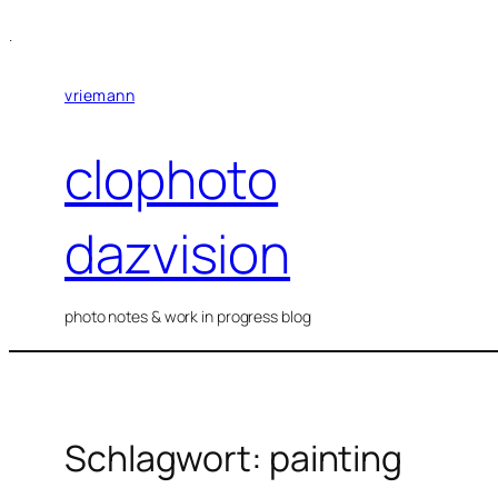
Zum
.
Inhalt
springen
vriemann
clophoto
dazvision
photo notes & work in progress blog
Schlagwort:
painting