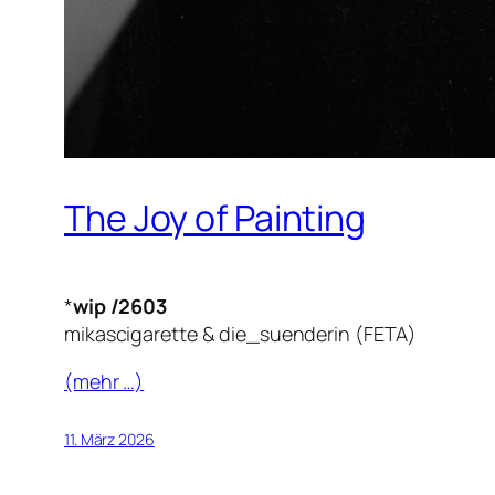
The Joy of Painting
*
wip /2603
mikascigarette & die_suenderin (FETA)
(mehr …)
11. März 2026