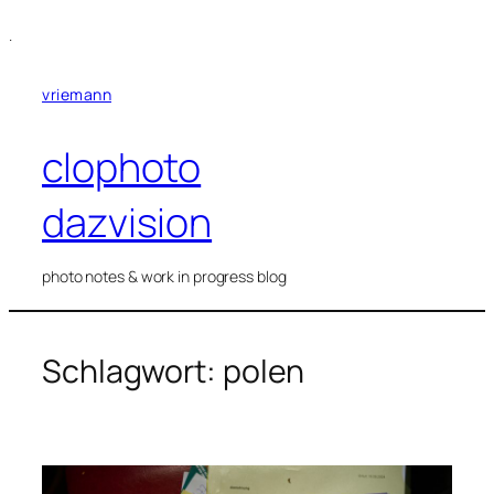
Zum
.
Inhalt
springen
vriemann
clophoto
dazvision
photo notes & work in progress blog
Schlagwort:
polen