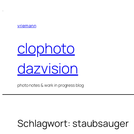
Zum
.
Inhalt
springen
vriemann
clophoto
dazvision
photo notes & work in progress blog
Schlagwort:
staubsauger