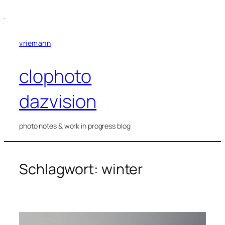
Zum
.
Inhalt
springen
vriemann
clophoto
dazvision
photo notes & work in progress blog
Schlagwort:
winter