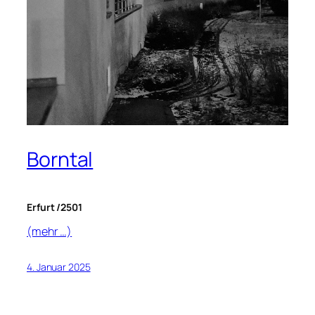
Borntal
Erfurt /2501
(mehr …)
4. Januar 2025