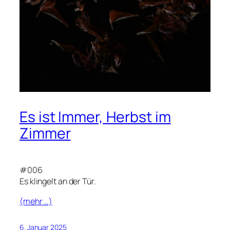
Es ist Immer, Herbst im
Zimmer
#006
Es klingelt an der Tür.
(mehr …)
6. Januar 2025