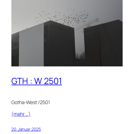
GTH : W 2501
Gotha-West /2501
(mehr …)
20. Januar 2025