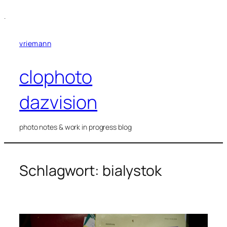
Zum
.
Inhalt
springen
vriemann
clophoto
dazvision
photo notes & work in progress blog
Schlagwort:
bialystok