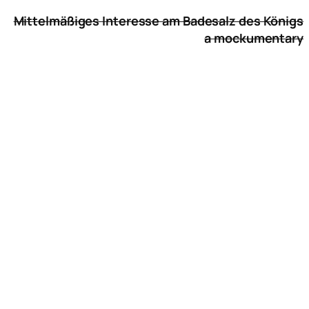
Mittelmäßiges Interesse am Badesalz des Königs
a mockumentary