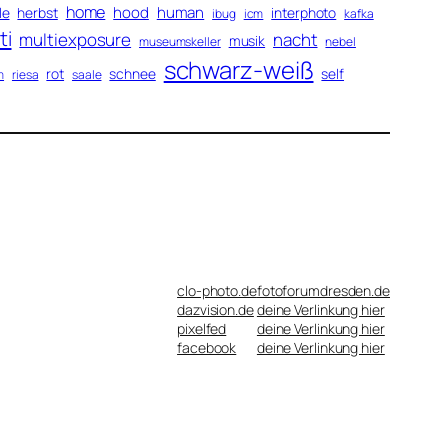
home
hood
human
le
herbst
interphoto
ibug
icm
kafka
ti
multiexposure
nacht
musik
museumskeller
nebel
schwarz-weiß
rot
schnee
self
m
riesa
saale
clo-photo.de
fotoforumdresden.de
dazvision.de
deine Verlinkung hier
pixelfed
deine Verlinkung hier
facebook
deine Verlinkung hier