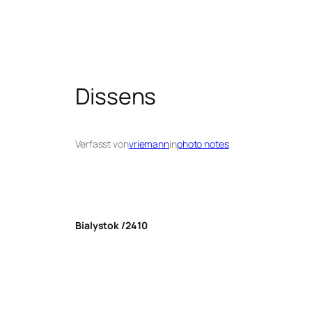
Dissens
Verfasst von
vriemann
in
photo notes
Bialystok /2410