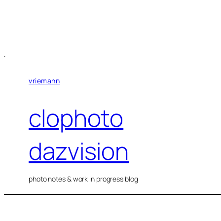
Zum
Inhalt
springen
.
vriemann
clophoto
dazvision
photo notes & work in progress blog