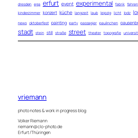
erfurt
experimental
event
dresden
ega
fabrik
fahren
l
küche
konzert
kinderzimmer
langzeit
laub
leipzig
licht
lodz
painting
pausenb
news
oktoberfest
party
passagier
paulinchen
stadt
street
still
stein
straße
theater
topografie
universi
vriemann
photo notes & work in progress blog
Volker Riemann
riemann@clo-photo.de
Erfurt /Thüringen