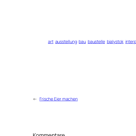
art
ausstellung
bau
baustelle
bialystok
inter
←
Frische Eier machen
Kommentare