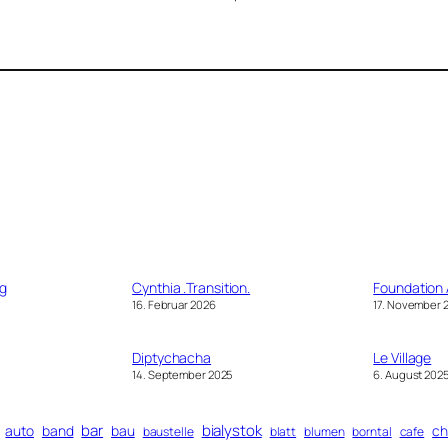
ng
Cynthia .Transition.
Foundation 
16. Februar 2026
17. November 
Diptychacha
Le Village
14. September 2025
6. August 202
bar
bialystok
auto
band
bau
ch
baustelle
blatt
blumen
borntal
cafe