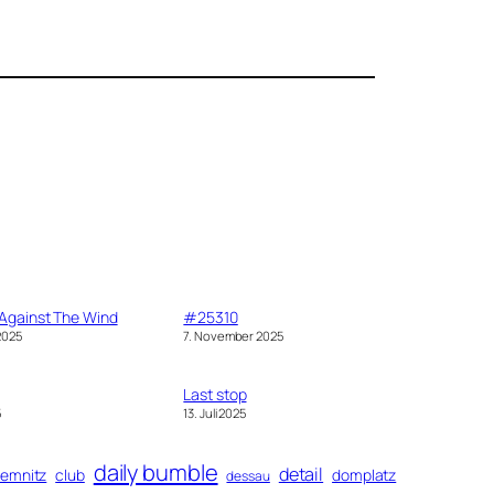
Against The Wind
#25310
2025
7. November 2025
Last stop
5
13. Juli 2025
daily bumble
detail
emnitz
club
domplatz
dessau