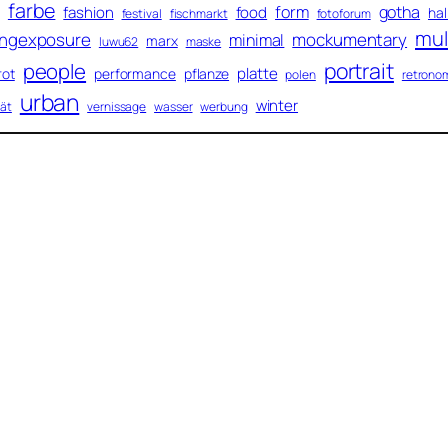
farbe
form
gotha
fashion
food
hal
festival
fischmarkt
fotoforum
mul
ongexposure
mockumentary
minimal
marx
luwu62
maske
portrait
people
platte
rot
performance
pflanze
polen
retrono
urban
winter
tät
vernissage
wasser
werbung