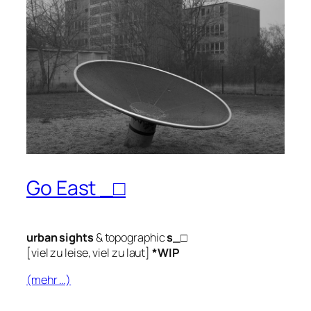
Go East _□
urban sights
& topographic
s_□
[viel zu leise, viel zu laut]
*WIP
(mehr …)