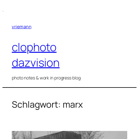
Zum
.
Inhalt
springen
vriemann
clophoto
dazvision
photo notes & work in progress blog
Schlagwort:
marx