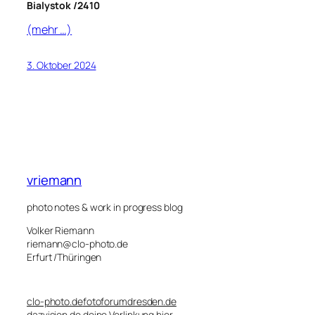
Bialystok /2410
(mehr …)
3. Oktober 2024
vriemann
photo notes & work in progress blog
Volker Riemann
riemann@clo-photo.de
Erfurt /Thüringen
clo-photo.de
fotoforumdresden.de
dazvision.de
deine Verlinkung hier