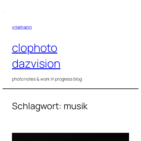
Zum
.
Inhalt
springen
vriemann
clophoto
dazvision
photo notes & work in progress blog
Schlagwort:
musik