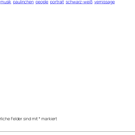
musik
paulinchen
people
portrait
schwarz-weiß
vernissage
rliche Felder sind mit
*
markiert