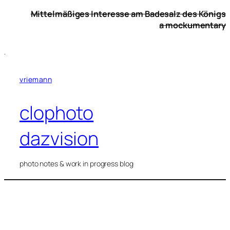
Zum
Mittelmäßiges Interesse am Badesalz des Königs
Inhalt
a mockumentary
springen
.
vriemann
clophoto
dazvision
photo notes & work in progress blog