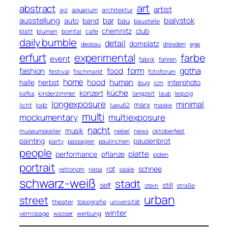
art
abstract
artist
ajz
aquarium
architektur
ausstellung
bar
bialystok
auto
band
bau
baustelle
chemnitz
club
blatt
blumen
borntal
cafe
daily bumble
detail
domplatz
dessau
dresden
ega
erfurt
experimental
farbe
event
fabrik
fahren
form
gotha
fashion
food
festival
fischmarkt
fotoforum
home
hood
human
halle
herbst
interphoto
ibug
icm
küche
konzert
kafka
kinderzimmer
langzeit
laub
leipzig
longexposure
minimal
marx
licht
lodz
luwu62
maske
multi
mockumentary
multiexposure
nacht
musik
museumskeller
nebel
news
oktoberfest
painting
pausenbrot
party
passagier
paulinchen
people
platte
performance
pflanze
polen
portrait
rot
schnee
retronom
riesa
saale
schwarz-weiß
stadt
self
still
stein
straße
urban
street
theater
topografie
universität
winter
vernissage
wasser
werbung