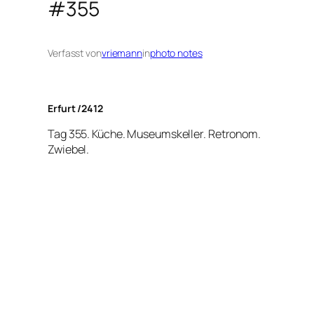
#355
Verfasst von
vriemann
in
photo notes
Erfurt /2412
Tag 355. Küche. Museumskeller. Retronom.
Zwiebel.