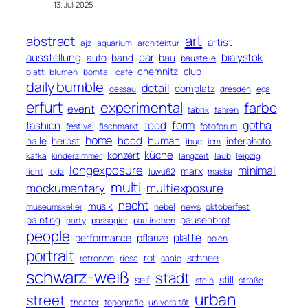
13. Juli 2025
art
abstract
artist
ajz
aquarium
architektur
ausstellung
bar
bialystok
auto
band
bau
baustelle
chemnitz
club
blatt
blumen
borntal
cafe
daily bumble
detail
domplatz
dessau
dresden
ega
erfurt
experimental
farbe
event
fabrik
fahren
form
gotha
fashion
food
festival
fischmarkt
fotoforum
home
hood
human
halle
herbst
interphoto
ibug
icm
küche
konzert
kafka
kinderzimmer
langzeit
laub
leipzig
longexposure
minimal
marx
licht
lodz
luwu62
maske
multi
mockumentary
multiexposure
nacht
musik
museumskeller
nebel
news
oktoberfest
painting
pausenbrot
party
passagier
paulinchen
people
platte
performance
pflanze
polen
portrait
rot
schnee
retronom
riesa
saale
schwarz-weiß
stadt
self
still
stein
straße
urban
street
theater
topografie
universität