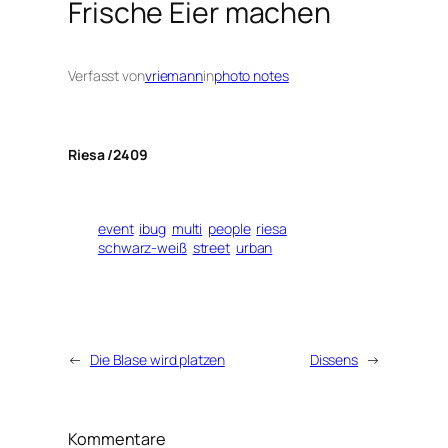
Frische Eier machen
Verfasst von
vriemann
in
photo notes
Riesa /2409
event
ibug
multi
people
riesa
schwarz-weiß
street
urban
←
Die Blase wird platzen
Dissens
→
Kommentare