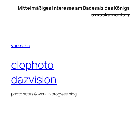
Zum
Mittelmäßiges Interesse am Badesalz des Königs
Inhalt
a mockumentary
springen
.
vriemann
clophoto
dazvision
photo notes & work in progress blog